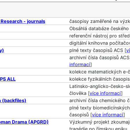
Research - journals
časopisy zaměřené na výzk
Obsáhlá databáze českého 
referenční nástroj pro stře
digitální knihovna počítač
y)
plné texty časopisů ACS [
v
archivní čísla časopisů AC
informací
]
kolekce matematických e-č
APS ALL
kolekce fyzikálních časopis
Latinsko-anglicko-česko-sl
člověka [
více informací
]
 (backfiles)
archivní čísla chemického č
plné texty biomedicínskýc
časopisů [
více informací
]
 Roman Drama (APGRD)
Výzkumný projekt zkoumají
tragédie po římskou epiku. 