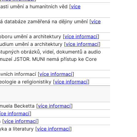
asti umění a humanitních věd [
více
cká databáze zaměřená na dějiny umění [
více
boru umění a architektury [
více informací
]
udium umění a architektury [
více informací
]
stupných obrázků, videí, dokumentů a audio
muzeí JSTOR. MUNI nemá přístup ke Core
vních informací [
více informací
]
eologie a religionistiky [
více informací
]
amuela Becketta [
více informací
]
íce informací
]
 [
více informací
]
ka a literatury [
více informací
]