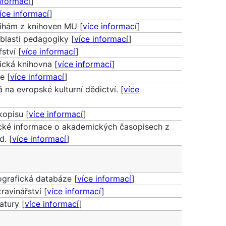
nformací
]
íce informací
]
ihám z knihoven MU [
více informací
]
blasti pedagogiky [
více informací
]
ství [
více informací
]
ická knihovna [
více informací
]
e [
více informací
]
 na evropské kulturní dědictví. [
více
kopisu [
více informací
]
fické informace o akademických časopisech z
d. [
více informací
]
ografická databáze [
více informací
]
ravinářství [
více informací
]
atury [
více informací
]