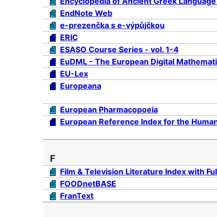
Encyclopedia of Ancient Greek Language 
EndNote Web
e-prezenčka s e-výpůjčkou
ERIC
ESASO Course Series - vol. 1-4
EuDML - The European Digital Mathemati
EU-Lex
Europeana
European Pharmacopoeia
European Reference Index for the Human
F
Film & Television Literature Index with Ful
FOODnetBASE
FranText