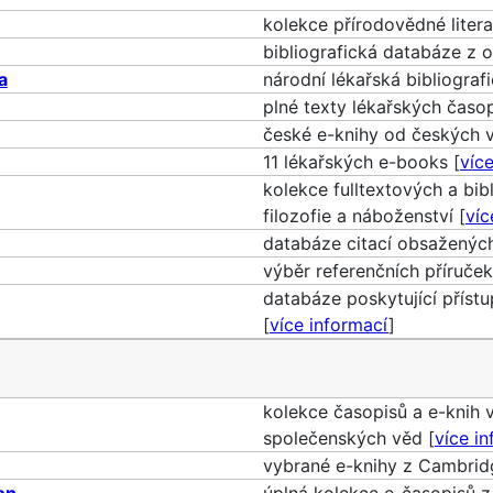
kolekce přírodovědné litera
bibliografická databáze z o
a
národní lékařská bibliografi
plné texty lékařských časop
české e-knihy od českých v
11 lékařských e-books [
víc
kolekce fulltextových a bibl
filozofie a náboženství [
víc
databáze citací obsažených 
výběr referenčních příruček 
databáze poskytující přís
[
více informací
]
kolekce časopisů a e-knih v
společenských věd [
více i
vybrané e-knihy z Cambridg
on
úplná kolekce e-časopisů z