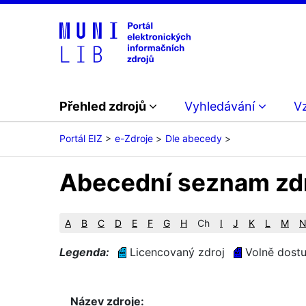
Přehled zdrojů
Vyhledávání
V
Portál EIZ
e-Zdroje
Dle abecedy
Abecední seznam zd
A
B
C
D
E
F
G
H
Ch
I
J
K
L
M
Legenda:
Licencovaný zdroj
Volně dostu
Název zdroje: