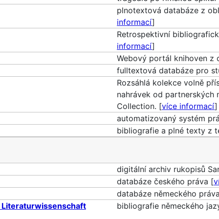
plnotextová databáze z obl
informací
]
Retrospektivní bibliografi
informací
]
Webový portál knihoven z o
fulltextová databáze pro st
Rozsáhlá kolekce volně pří
nahrávek od partnerských 
Collection. [
více informací
]
automatizovaný systém prá
bibliografie a plné texty z t
digitální archiv rukopisů S
databáze českého práva [
v
databáze německého práva
 Literaturwissenschaft
bibliografie německého jazy