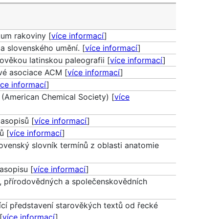
um rakoviny [
více informací
]
a slovenského umění. [
více informací
]
dověkou latinskou paleografii [
více informací
]
ové asociace ACM [
více informací
]
íce informací
]
S (American Chemical Society) [
více
asopisů [
více informací
]
ů [
více informací
]
ovenský slovník termínů z oblasti anatomie
asopisu [
více informací
]
h, přírodovědných a společenskovědních
cí představení starověkých textů od řecké
[
více informací
]