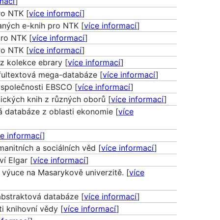
rmací
]
ro NTK [
více informací
]
aných e-knih pro NTK [
více informací
]
pro NTK [
více informací
]
ro NTK [
více informací
]
z kolekce ebrary [
více informací
]
fultextová mega-databáze [
více informací
]
 společnosti EBSCO [
více informací
]
ických knih z různých oborů [
více informací
]
ká databáze z oblasti ekonomie [
více
ce informací
]
anitních a sociálních věd [
více informací
]
í Elgar [
více informací
]
 výuce na Masarykově univerzitě. [
více
abstraktová databáze [
více informací
]
i knihovní vědy [
více informací
]