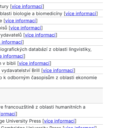
tury [
více informací
]
blasti biologie a biomedicíny [
více informací
]
e [
více informací
]
isů [
více informací
]
ydavatelů [
více informací
]
e informací
]
iografických databází z oblasti lingvistiky,
e informací
]
v bibli [
více informací
]
vydavatelství Brill [
více informací
]
tup k odborným časopisům z oblasti ekonomie
e francouzštině z oblasti humanitních a
nformací
]
e University Press [
více informací
]
 Cambridge University Press [
více informací
]