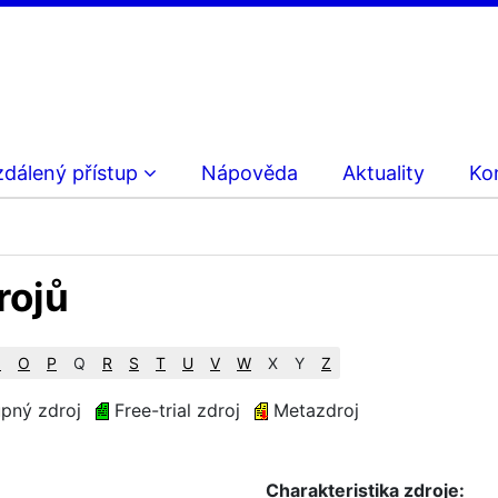
zdálený přístup
Nápověda
Aktuality
Ko
rojů
N
O
P
Q
R
S
T
U
V
W
X
Y
Z
pný zdroj
Free-trial zdroj
Metazdroj
Charakteristika zdroje: