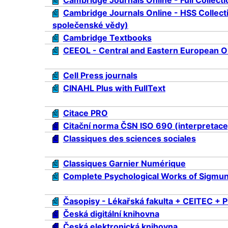
Cambridge Journals Online - HSS Collect
společenské vědy)
Cambridge Textbooks
CEEOL - Central and Eastern European On
Cell Press journals
CINAHL Plus with FullText
Citace PRO
Citační norma ČSN ISO 690 (interpretace
Classiques des sciences sociales
Classiques Garnier Numérique
Complete Psychological Works of Sigmu
Časopisy - Lékařská fakulta + CEITEC + 
Česká digitální knihovna
Česká elektronická knihovna