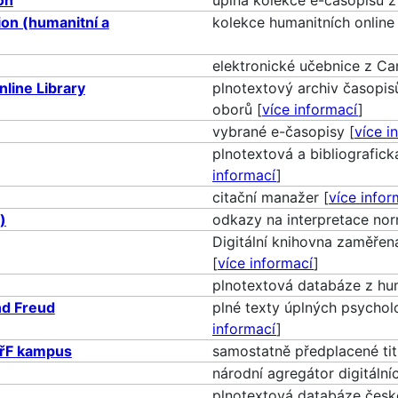
ion (humanitní a
kolekce humanitních online
elektronické učebnice z Ca
line Library
plnotextový archiv časopis
oborů [
více informací
]
vybrané e-časopisy [
více i
plnotextová a bibliografick
informací
]
citační manažer [
více infor
)
odkazy na interpretace no
Digitální knihovna zaměřen
[
více informací
]
plnotextová databáze z hum
nd Freud
plné texty úplných psychol
informací
]
PřF kampus
samostatně předplacené titu
národní agregátor digitální
plnotextová databáze české 