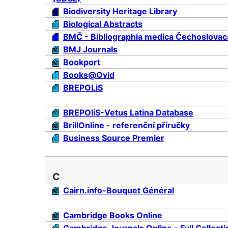
Biodiversity Heritage Library
Biological Abstracts
BMČ - Bibliographia medica Čechoslovac
BMJ Journals
Bookport
Books@Ovid
BREPOLiS
BREPOliS-Vetus Latina Database
BrillOnline - referenční příručky
Business Source Premier
C
Cairn.info-Bouquet Général
Cambridge Books Online
Cambridge Journals Online - Full Collecti