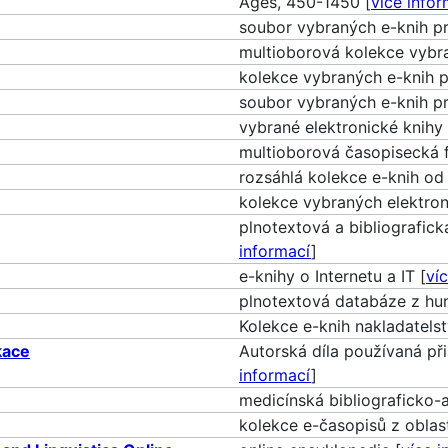
Ages, 450-1450 [
více info
soubor vybraných e-knih p
multioborová kolekce vybr
kolekce vybraných e-knih 
soubor vybraných e-knih p
vybrané elektronické knihy 
multioborová časopisecká 
rozsáhlá kolekce e-knih od
kolekce vybraných elektron
plnotextová a bibliografic
informací
]
e-knihy o Internetu a IT [
ví
plnotextová databáze z hum
Kolekce e-knih nakladatelstv
kace
Autorská díla používaná při
informací
]
medicínská bibliograficko-
kolekce e-časopisů z oblast