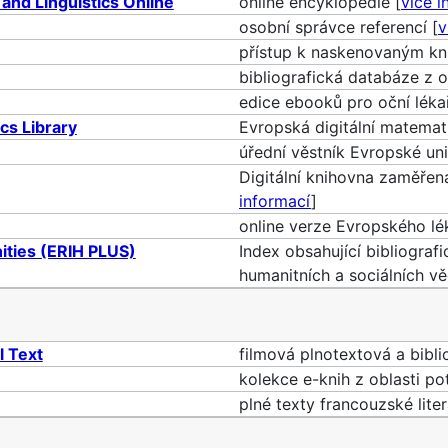
and Linguistics Online
online encyklopedie [
více i
osobní správce referencí [
v
přístup k naskenovaným kn
bibliografická databáze z o
edice ebooků pro oční lékař
cs Library
Evropská digitální matemat
úřední věstník Evropské uni
Digitální knihovna zaměřená
informací
]
online verze Evropského lé
ities (ERIH PLUS)
Index obsahující bibliogra
humanitních a sociálních vě
l Text
filmová plnotextová a bibli
kolekce e-knih z oblasti pot
plné texty francouzské liter