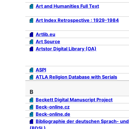
Art and Humanities Full Text
Art Index Retrospective : 1929-1984
Artlib.eu
Art Source
Artstor Digital Library (OA)
ASPI
ATLA Religion Database with Serials
B
Beckett Digital Manuscript Project
Beck-online.cz
Beck-online.de
Bibliographie der deutschen Sprach- und
(BDSL)