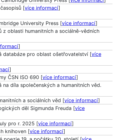
 časopisů [
více informací
]
mbridge University Press [
více informací
]
ů z oblasti humanitních a sociálně-vědních
nformací
]
á databáze pro oblast ošetřovatelství [
více
mací
]
rmy ČSN ISO 690 [
více informací
]
á na díla společenských a humanitních věd.
anitních a sociálních věd [
více informací
]
ogických děl Sigmunda Freuda [
více
ly pro r. 2025 [
více informací
]
ch knihoven [
více informací
]
poezie 19. a počátku 20. století [
více