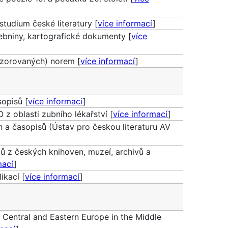
studium české literatury [
více informací
]
debniny, kartografické dokumenty [
více
nzorovaných) norem [
více informací
]
opisů [
více informací
]
z oblasti zubního lékařství [
více informací
]
n a časopisů (Ústav pro českou literaturu AV
tů z českých knihoven, muzeí, archivů a
mací
]
ikací [
více informací
]
 Central and Eastern Europe in the Middle