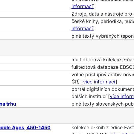
informací
]
Zdroje, data a nástroje pro 
české knihy, periodika, hu
informací
]
plné texty vybraných (spo
multioborová kolekce e-čas
fulltextová databáze EBSCO 
volně přístupný archiv novi
ČR) [
více informací
]
portál digitálních dokumen
dalších institucí [
více infor
na trhu
plné texty slovenských publ
Middle Ages, 450-1450
kolekce e-knih z edice East