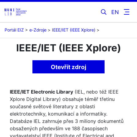
EN
Portál EIZ
e-Zdroje
IEEE/IET (IEEE Xplore)
IEEE/IET (IEEE Xplore)
Otevřít zdroj
IEEE/IET Electronic Library
(IEL, nebo též IEEE
Xplore Digital Library) obsahuje téměř třetinu
současné světové literatury z oblasti
elektrotechniky, komunikací a informatiky.
Databáze IEL zahrnuje přes 3 miliony dokumentů
obsažených především ve 188 časopisech
vydavatelství IEEE (Institute of Electrical and