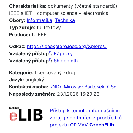
Charakteristika:
dokumenty (včetně standardů)
IEEE a IET - computer science + electronics
Obory:
Informatika
,
Technika
Typ zdroje:
fulltextový
Producent:
IEEE
Odkaz:
https://ieeexplore.ieee.org/Xplore/...
?
Vzdálený přístup
:
EZproxy
?
Vzdálený přístup
:
Shibboleth
Kategorie:
licencovaný zdroj
Jazyk:
anglický
Kontaktní osoba:
RNDr. Miroslav Bartošek, CSc.
Naposledy změněn:
23.1.2026 16:29:23
Přístup k tomuto informačnímu
zdroji je podpořen z prostředků
projektu OP VVV
CzechELib
.