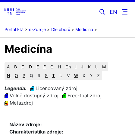
EN
Portál EIZ
e-Zdroje
Dle oborů
Medicína
Medicína
A
B
C
D
E
F
G
H
Ch
I
J
K
L
M
N
O
P
Q
R
S
T
U
V
W
X
Y
Z
Legenda:
Licencovaný zdroj
Volně dostupný zdroj
Free-trial zdroj
Metazdroj
Název zdroje:
Charakteristika zdroje: