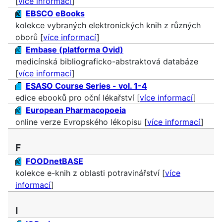
[
více informací
]
EBSCO eBooks
kolekce vybraných elektronických knih z různých
oborů [
více informací
]
Embase (platforma Ovid)
medicínská bibliograficko-abstraktová databáze
[
více informací
]
ESASO Course Series - vol. 1-4
edice ebooků pro oční lékařství [
více informací
]
European Pharmacopoeia
online verze Evropského lékopisu [
více informací
]
F
FOODnetBASE
kolekce e-knih z oblasti potravinářství [
více
informací
]
I