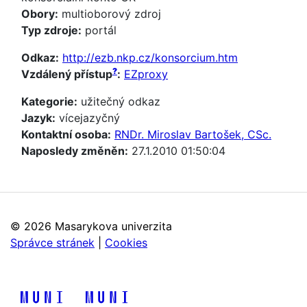
Obory:
multioborový zdroj
Typ zdroje:
portál
Odkaz:
http://ezb.nkp.cz/konsorcium.htm
?
Vzdálený přístup
:
EZproxy
Kategorie:
užitečný odkaz
Jazyk:
vícejazyčný
Kontaktní osoba:
RNDr. Miroslav Bartošek, CSc.
Naposledy změněn:
27.1.2010 01:50:04
©
2026 Masarykova univerzita
Správce stránek
|
Cookies