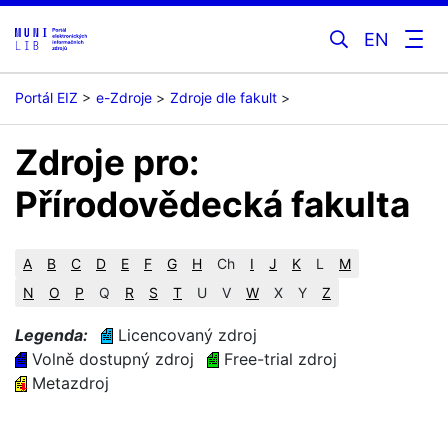
EN
Portál EIZ
e-Zdroje
Zdroje dle fakult
Zdroje pro:
Přírodovědecká fakulta
A
B
C
D
E
F
G
H
Ch
I
J
K
L
M
N
O
P
Q
R
S
T
U
V
W
X
Y
Z
Legenda:
Licencovaný zdroj
Volně dostupný zdroj
Free-trial zdroj
Metazdroj