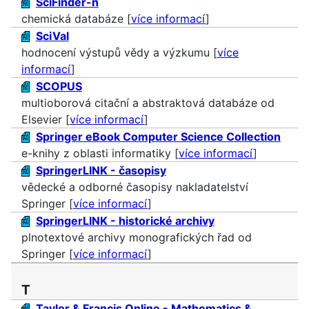
SciFinder-n
chemická databáze [
více informací
]
SciVal
hodnocení výstupů vědy a výzkumu [
více
informací
]
SCOPUS
multioborová citační a abstraktová databáze od
Elsevier [
více informací
]
Springer eBook Computer Science Collection
e-knihy z oblasti informatiky [
více informací
]
SpringerLINK - časopisy
vědecké a odborné časopisy nakladatelství
Springer [
více informací
]
SpringerLINK - historické archivy
plnotextové archivy monografických řad od
Springer [
více informací
]
T
Taylor & Francis Online - Mathematics &