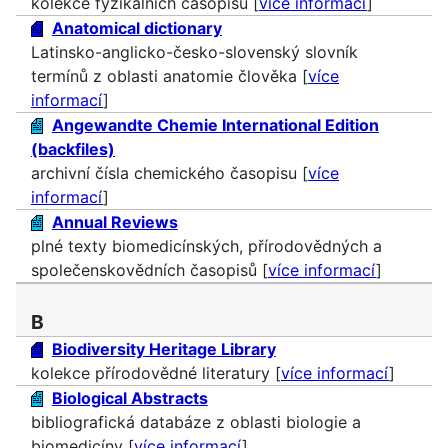
kolekce fyzikálních časopisů [
více informací
]
Anatomical dictionary
Latinsko-anglicko-česko-slovenský slovník
termínů z oblasti anatomie člověka [
více
informací
]
Angewandte Chemie International Edition
(backfiles)
archivní čísla chemického časopisu [
více
informací
]
Annual Reviews
plné texty biomedicínských, přírodovědných a
společenskovědních časopisů [
více informací
]
B
Biodiversity Heritage Library
kolekce přírodovědné literatury [
více informací
]
Biological Abstracts
bibliografická databáze z oblasti biologie a
biomedicíny [
více informací
]