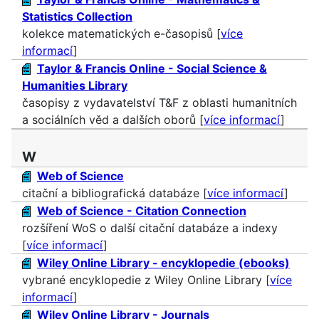
Statistics Collection
kolekce matematických e-časopisů [
více
informací
]
Taylor & Francis Online - Social Science &
Humanities Library
časopisy z vydavatelství T&F z oblasti humanitních
a sociálních věd a dalších oborů [
více informací
]
W
Web of Science
citační a bibliografická databáze [
více informací
]
Web of Science - Citation Connection
rozšíření WoS o další citační databáze a indexy
[
více informací
]
Wiley Online Library - encyklopedie (ebooks)
vybrané encyklopedie z Wiley Online Library [
více
informací
]
Wiley Online Library - Journals