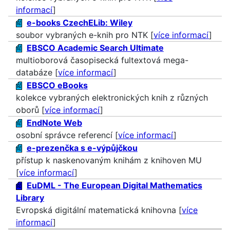
informací
]
e-books CzechELib: Wiley
soubor vybraných e-knih pro NTK [
více informací
]
EBSCO Academic Search Ultimate
multioborová časopisecká fultextová mega-
databáze [
více informací
]
EBSCO eBooks
kolekce vybraných elektronických knih z různých
oborů [
více informací
]
EndNote Web
osobní správce referencí [
více informací
]
e-prezenčka s e-výpůjčkou
přístup k naskenovaným knihám z knihoven MU
[
více informací
]
EuDML - The European Digital Mathematics
Library
Evropská digitální matematická knihovna [
více
informací
]