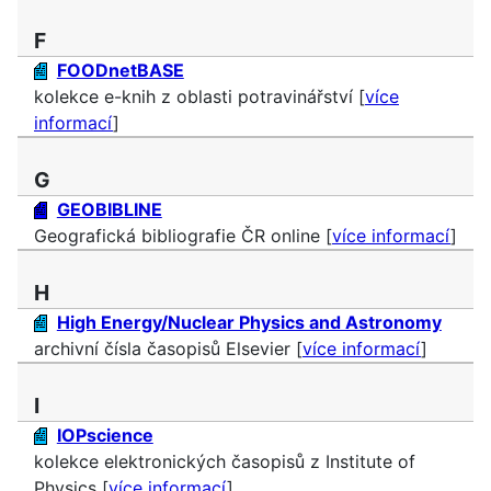
F
FOODnetBASE
kolekce e-knih z oblasti potravinářství [
více
informací
]
G
GEOBIBLINE
Geografická bibliografie ČR online [
více informací
]
H
High Energy/Nuclear Physics and Astronomy
archivní čísla časopisů Elsevier [
více informací
]
I
IOPscience
kolekce elektronických časopisů z Institute of
Physics [
více informací
]